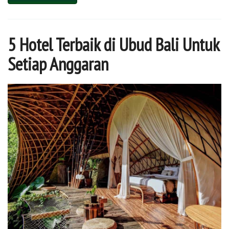
5 Hotel Terbaik di Ubud Bali Untuk
Setiap Anggaran