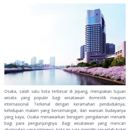
Osaka, salah satu kota terbesar di Jepang, merupakan tujuan
wisata yang populer bagi wisatawan domestik maupun
internasional. Terkenal dengan keramahan penduduknya,
kehidupan malam yang bersemangat, dan warisan budayanya
yang kaya, Osaka menawarkan beragam pengalaman menarik
bagi para pengunjungnya. Bagi wisatawan yang mencari
akomodasi yang istimewa, kota ini juga memiliki sejumlah hotel