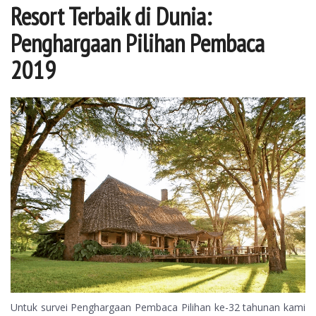
Resort Terbaik di Dunia:
Penghargaan Pilihan Pembaca
2019
Untuk survei Penghargaan Pembaca Pilihan ke-32 tahunan kami